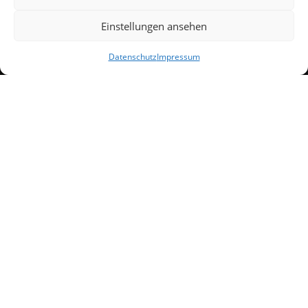
Einstellungen ansehen
Datenschutz
Impressum

(+49)176/23854759
